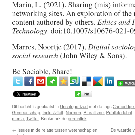
Marin, L. (2021). Sharing (mis) informa
networking sites. An exploration of the 
content authored by others.
Ethics and 
Technology
. doi:10.1007/s10676-021-0
Marres, Noortje (2017),
Digital sociolo
social research
(John Wiley & Sons).
Be Sociable, Share!
Dit bericht is geplaatst in
Uncategorized
met de tags
Cambridge 
Gemeenschap
,
Inclusiviteit
,
Normen
,
Pluralisme
,
Publiek debat
,
media
,
Twitter
. Bookmark de
permalink
.
←
Issues in de relatie tussen wetenschap en
De waarde v