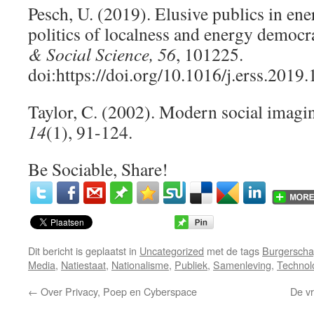
Pesch, U. (2019). Elusive publics in ene
politics of localness and energy democr
& Social Science, 56
, 101225.
doi:https://doi.org/10.1016/j.erss.2019
Taylor, C. (2002). Modern social imagi
14
(1), 91-124.
Be Sociable, Share!
Dit bericht is geplaatst in
Uncategorized
met de tags
Burgersch
Media
,
Natiestaat
,
Nationalisme
,
Publiek
,
Samenleving
,
Technol
←
Over Privacy, Poep en Cyberspace
De vr