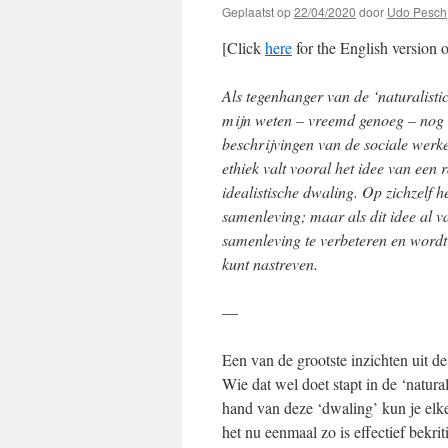
Geplaatst op
22/04/2020
door
Udo Pesch
[Click
here
for the English version o
Als tegenhanger van de ‘naturalistic 
mijn weten – vreemd genoeg – nog n
beschrijvingen van de sociale werke
ethiek valt vooral het idee van een 
idealistische dwaling. Op zichzelf h
samenleving; maar als dit idee al 
samenleving te verbeteren en wordt 
kunt nastreven.
—
Een van de grootste inzichten uit de 
Wie dat wel doet stapt in de ‘natura
hand van deze ‘dwaling’ kun je elke 
het nu eenmaal zo is effectief bekrit