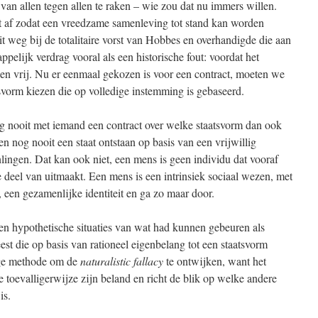
 van allen tegen allen te raken – wie zou dat nu immers willen.
ct af zodat een vreedzame samenleving tot stand kan worden
it weg bij de totalitaire vorst van Hobbes en overhandigde die aan
pelijk verdrag vooral als een historische fout: voordat het
en vrij. Nu er eenmaal gekozen is voor een contract, moeten we
svorm kiezen die op volledige instemming is gebaseerd.
g nooit met iemand een contract over welke staatsvorm dan ook
ten nog nooit een staat ontstaan op basis van een vrijwillig
nlingen. Dat kan ook niet, een mens is geen individu dat vooraf
deel van uitmaakt. Een mens is een intrinsiek sociaal wezen, met
 een gezamenlijke identiteit en ga zo maar door.
ren hypothetische situaties van wat had kunnen gebeuren als
t die op basis van rationeel eigenbelang tot een staatsvorm
ige methode om de
naturalistic fallacy
te ontwijken, want het
e toevalligerwijze zijn beland en richt de blik op welke andere
is.