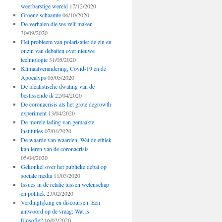
weerbarstige wereld
17/12/2020
Groene schaamte
06/10/2020
De verhalen die we zelf maken
30/09/2020
Het probleem van polarisatie: de zin en
onzin van debatten over nieuwe
technologie
31/05/2020
Klimaatverandering, Covid-19 en de
Apocalyps
05/05/2020
De idealistische dwaling van de
beslissende ik
22/04/2020
De coronacrisis als het grote degrowth
experiment
13/04/2020
De morele lading van gemaakte
instituties
07/04/2020
De waarde van waarden: Wat de ethiek
kan leren van de coronacrisis
05/04/2020
Gekonkel over het publieke debat op
sociale media
11/03/2020
Issues in de relatie tussen wetenschap
en politiek
23/02/2020
Verdinglijking en discoursen. Een
antwoord op de vraag: Wat is
filosofie?
16/02/2020