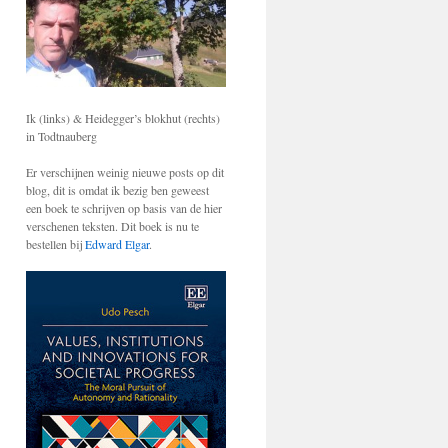
Ik (links) & Heidegger’s blokhut (rechts)
in Todtnauberg
Er verschijnen weinig nieuwe posts op dit
blog, dit is omdat ik bezig ben geweest
een boek te schrijven op basis van de hier
verschenen teksten. Dit boek is nu te
bestellen bij
Edward Elgar
.