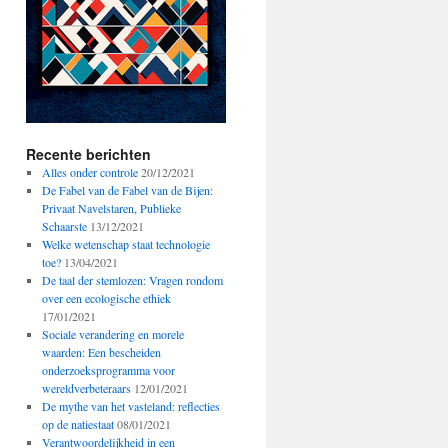
Recente berichten
Alles onder controle
20/12/2021
De Fabel van de Fabel van de Bijen:
Privaat Navelstaren, Publieke
Schaarste
13/12/2021
Welke wetenschap staat technologie
toe?
13/04/2021
De taal der stemlozen: Vragen rondom
over een ecologische ethiek
17/01/2021
Sociale verandering en morele
waarden: Een bescheiden
onderzoeksprogramma voor
wereldverbeteraars
12/01/2021
De mythe van het vasteland: reflecties
op de natiestaat
08/01/2021
Verantwoordelijkheid in een