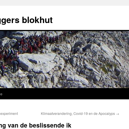
ggers blokhut
te
h experiment
Klimaatverandering, Covid-19 en de Apocalyps
→
ing van de beslissende ik