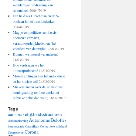
wonderlijke omdraaiing van
rationaliteit
20/04/2019
Een held als Hirschman en de S-
bochten in het transitiedenken
08/04/2019
Mag je een politicus een fascist
noemen? Verhalen,
verantwoordelijkheden en ‘het
voordeel van de twijfel’
28/03/2019
Kunnen we moreel veranderen?
21/03/2019
Hoe verdragen we het
klimaatprobleem?
14/03/2019
Morele zintuigen van het individuele
en het sociale zelf
24/02/2019
Misverstanden over de vrijheid van
meningsuiting (en hoe werkt het
publieke debat dan wél?)
16/02/2019
Tags
aansprakelijkheidsstructuren
Autonomie
Beloftes
Automatisering
bureaucratie
Causaliteit
Collectieve wijsheid
Corona
Controverse