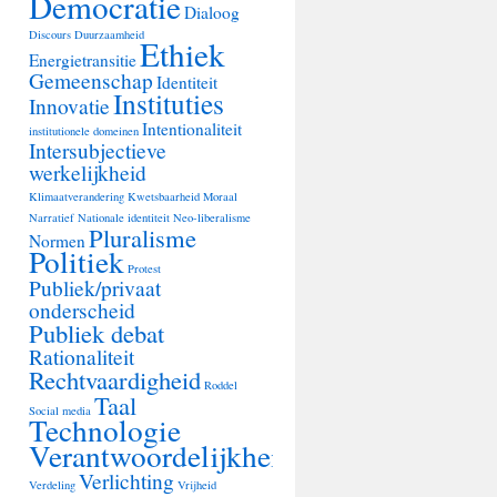
Democratie
Dialoog
Discours
Duurzaamheid
Ethiek
Energietransitie
Gemeenschap
Identiteit
Instituties
Innovatie
Intentionaliteit
institutionele domeinen
Intersubjectieve
werkelijkheid
Klimaatverandering
Kwetsbaarheid
Moraal
Narratief
Nationale identiteit
Neo-liberalisme
Pluralisme
Normen
Politiek
Protest
Publiek/privaat
onderscheid
Publiek debat
Rationaliteit
Rechtvaardigheid
Roddel
Taal
Social media
Technologie
Verantwoordelijkheid
Verlichting
Verdeling
Vrijheid