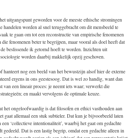
s het uitgangspunt geworden voor de meeste ethische stromingen
ke handelen worden al snel teruggebracht om dit mensbeeld te
et vaak te gaan om tot een reconstructie van empirische fenomenen
m die fenomenen beter te begrijpen, maar vooral als doel heeft dat
 de beslissende ik getornd hoeft te worden. Inzichten uit
 sociologie worden daarbij makkelijk opzij geschoven.
f hanteert nog een beeld van het bewustzijn alsof hier de externe
teerd ergens in ons geestesoog. Dat is wel zo handig, want dan
t van een lineair proces: je neemt iets waar; verwerkt die
 strategieën; en maakt vervolgens de optimale keuze.
dat het ongeloofwaardig is dat filosofen en ethici vasthouden aan
 gaat allemaal een stuk subtieler. Dat kun je bijvoorbeeld laten
 een ‘collectieve intentionaliteit’, waarbij het gaat om gedachte
 gedeeld. Dat is een lastig begrip, omdat een gedachte alleen in
n gedacht wordt gezien als een ‘object’ dat een representatie krijgt