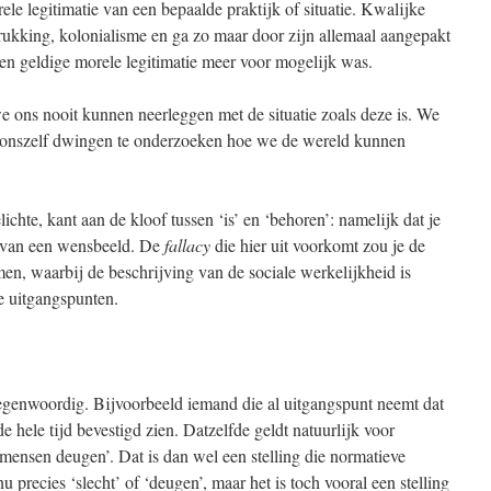
le legitimatie van een bepaalde praktijk of situatie. Kwalijke
rukking, kolonialisme en ga zo maar door zijn allemaal aangepakt
en geldige morele legitimatie meer voor mogelijk was.
e ons nooit kunnen neerleggen met de situatie zoals deze is. We
 en onszelf dwingen te onderzoeken hoe we de wereld kunnen
ichte, kant aan de kloof tussen ‘is’ en ‘behoren’: namelijk dat je
t van een wensbeeld. De
fallacy
die hier uit voorkomt zou je de
en, waarbij de beschrijving van de sociale werkelijkheid is
e uitgangspunten.
tegenwoordig. Bijvoorbeeld iemand die al uitgangspunt neemt dat
 de hele tijd bevestigd zien. Datzelfde geldt natuurlijk voor
mensen deugen’. Dat is dan wel een stelling die normatieve
 precies ‘slecht’ of ‘deugen’, maar het is toch vooral een stelling