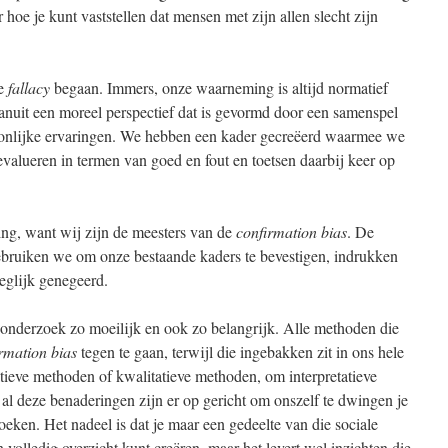
hoe je kunt vaststellen dat mensen met zijn allen slecht zijn
ze
fallacy
begaan. Immers, onze waarneming is altijd normatief
anuit een moreel perspectief dat is gevormd door een samenspel
soonlijke ervaringen. We hebben een kader gecreëerd waarmee we
valueren in termen van goed en fout en toetsen daarbij keer op
sing, want wij zijn de meesters van de
confirmation bias
. De
bruiken we om onze bestaande kaders te bevestigen, indrukken
eglijk genegeerd.
onderzoek zo moeilijk en ook zo belangrijk. Alle methoden die
rmation bias
tegen te gaan, terwijl die ingebakken zit in ons hele
tieve methoden of kwalitatieve methoden, om interpretatieve
, al deze benaderingen zijn er op gericht om onszelf te dwingen je
oeken. Het nadeel is dat je maar een gedeelte van die sociale
 volledig overzicht kunt creëren, maar het levert wel inzichten die