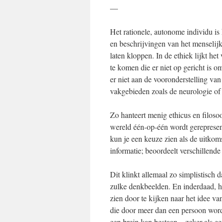
—
Het rationele, autonome individu i
en beschrijvingen van het menselij
laten kloppen. In de ethiek lijkt h
te komen die er niet op gericht is o
er niet aan de vooronderstelling van
vakgebieden zoals de neurologie of
Zo hanteert menig ethicus en filosoo
wereld één-op-één wordt gerepresen
kun je een keuze zien als de uitkoms
informatie; beoordeelt verschillende
Dit klinkt allemaal zo simplistisch 
zulke denkbeelden. En inderdaad, het
zien door te kijken naar het idee van
die door meer dan een persoon wordt
een brein kan bestaan – zeker als ee