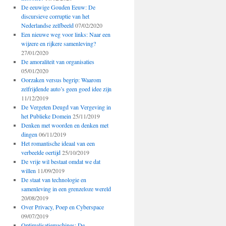
De eeuwige Gouden Eeuw: De
discursieve corruptie van het
Nederlandse zelfbeeld
07/02/2020
Een nieuwe weg voor links: Naar een
wijzere en rijkere samenleving?
27/01/2020
De amoraliteit van organisaties
05/01/2020
Oorzaken versus begrip: Waarom
zelfrijdende auto’s geen goed idee zijn
11/12/2019
De Vergeten Deugd van Vergeving in
het Publieke Domein
25/11/2019
Denken met woorden en denken met
dingen
06/11/2019
Het romantische ideaal van een
verbeelde oertijd
25/10/2019
De vrije wil bestaat omdat we dat
willen
11/09/2019
De staat van technologie en
samenleving in een grenzeloze wereld
20/08/2019
Over Privacy, Poep en Cyberspace
09/07/2019
Optimalisatiemachines: De