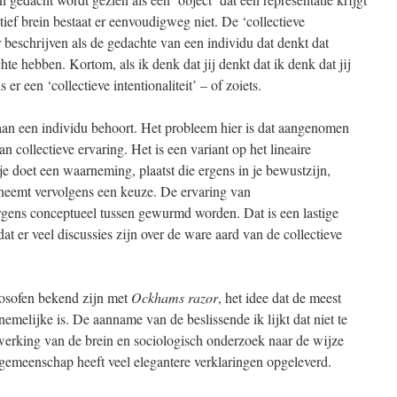
ctief brein bestaat er eenvoudigweg niet. De ‘collectieve
er beschrijven als de gedachte van een individu dat denkt dat
te hebben. Kortom, als ik denk dat jij denkt dat ik denk dat jij
er een ‘collectieve intentionaliteit’ – of zoiets.
 aan een individu behoort. Het probleem hier is dat aangenomen
an collectieve ervaring. Het is een variant op het lineaire
e doet een waarneming, plaatst die ergens in je bewustzijn,
 neemt vervolgens een keuze. De ervaring van
gens conceptueel tussen gewurmd worden. Dat is een lastige
dat er veel discussies zijn over de ware aard van de collectieve
losofen bekend zijn met
Ockhams razor
, het idee dat de meest
emelijke is. De aanname van de beslissende ik lijkt dat niet te
werking van de brein en sociologisch onderzoek naar de wijze
emeenschap heeft veel elegantere verklaringen opgeleverd.