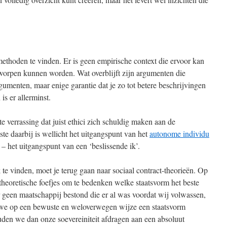
e methoden te vinden. Er is geen empirische context die ervoor kan
rworpen kunnen worden. Wat overblijft zijn argumenten die
menten, maar enige garantie dat je zo tot betere beschrijvingen
s er allerminst.
te verrassing dat juist ethici zich schuldig maken aan de
ste daarbij is wellicht het uitgangspunt van het
autonome individu
– het uitgangspunt van een ‘beslissende ik’.
te vinden, moet je terug gaan naar sociaal contract-theorieën. Op
 theoretische foefjes om te bedenken welke staatsvorm het beste
r geen maatschappij bestond die er al was voordat wij volwassen,
we op een bewuste en weloverwegen wijze een staatsvorm
en we dan onze soevereiniteit afdragen aan een absoluut