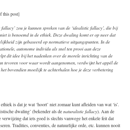
f this post]
fallacy’ zou je kunnen spreken van de ‘idealistic fallacy’, die bij
iet is benoemd in de ethiek. Deze dwaling komt er op neer dat
lijkheid zijn gebaseerd op normatieve uitgangspunten. In de
rationele, autonome individu als snel ten prooi aan deze
elpt dit idee bij het nadenken over de morele inrichting van de
van tevoren voor waar wordt aangenomen, verdwijnt het appél de
het bovendien moeilijk te achterhalen hoe je deze verbetering
ethiek is dat je wat ‘hoort’ niet zomaar kunt afleiden van wat ‘is’.
listische dwaling’ (bekender als de
naturalistic fallacy
). Aan de
verwijzing dat iets goed is slechts vanwege het enkele feit dat
iseren. Tradities, conventies, de natuurlijke orde, etc. kunnen nooit