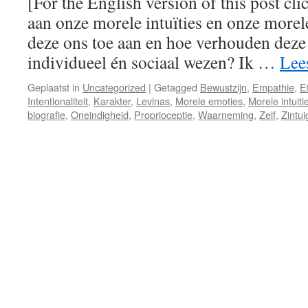
[For the English version of this post c
aan onze morele intuïties en onze morel
deze ons toe aan en hoe verhouden deze 
individueel én sociaal wezen? Ik …
Lee
Geplaatst in
Uncategorized
|
Getagged
Bewustzijn
,
Empathie
,
E
Intentionaliteit
,
Karakter
,
Levinas
,
Morele emoties
,
Morele intuiti
biografie
,
Oneindigheid
,
Proprioceptie
,
Waarneming
,
Zelf
,
Zintu