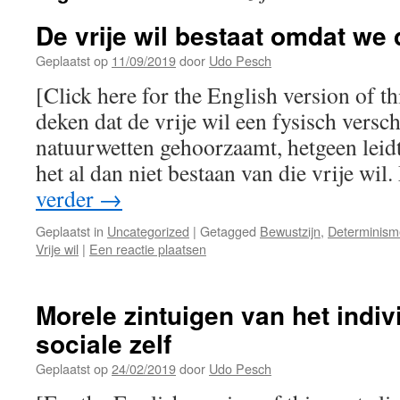
De vrije wil bestaat omdat we 
Geplaatst op
11/09/2019
door
Udo Pesch
[Click here for the English version of th
deken dat de vrije wil een fysisch versch
natuurwetten gehoorzaamt, hetgeen leidt
het al dan niet bestaan van die vrije wi
verder
→
Geplaatst in
Uncategorized
|
Getagged
Bewustzijn
,
Determinism
Vrije wil
|
Een reactie plaatsen
Morele zintuigen van het indiv
sociale zelf
Geplaatst op
24/02/2019
door
Udo Pesch