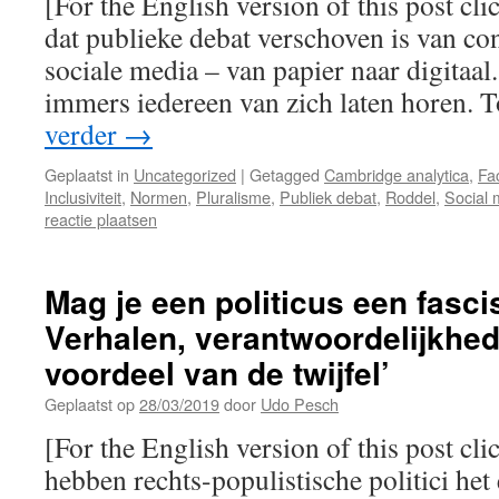
[For the English version of this post clic
dat publieke debat verschoven is van co
sociale media – van papier naar digitaal
immers iedereen van zich laten horen. 
verder
→
Geplaatst in
Uncategorized
|
Getagged
Cambridge analytica
,
Fa
Inclusiviteit
,
Normen
,
Pluralisme
,
Publiek debat
,
Roddel
,
Social 
reactie plaatsen
Mag je een politicus een fasc
Verhalen, verantwoordelijkhed
voordeel van de twijfel’
Geplaatst op
28/03/2019
door
Udo Pesch
[For the English version of this post cli
hebben rechts-populistische politici het 