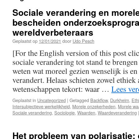
Sociale verandering en morel
bescheiden onderzoeksprogr
wereldverbeteraars
Geplaatst op
12/01/2021
door
Udo Pesch
[For the English version of this post cl
sociale verandering tot stand te brengen 
weten wat moreel gezien wenselijk is en
verandert. Helaas schieten zowel ethiek 
wetenschappen tekort: waar …
Lees ve
Geplaatst in
Uncategorized
|
Getagged
Backflow
,
Durkheim
,
Eth
Intersubjectieve werkelijkheid
,
Morele onzekerheden
,
Morele wa
Sociale verandering
,
Sociologie
,
Waarden
,
Waardeverandering
Het probleem van polarisatie: 