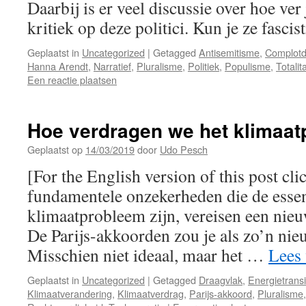
Daarbij is er veel discussie over hoe ver
kritiek op deze politici. Kun je ze fasci
Geplaatst in
Uncategorized
|
Getagged
Antisemitisme
,
Complot
Hanna Arendt
,
Narratief
,
Pluralisme
,
Politiek
,
Populisme
,
Totalit
Een reactie plaatsen
Hoe verdragen we het klimaa
Geplaatst op
14/03/2019
door
Udo Pesch
[For the English version of this post cli
fundamentele onzekerheden die de essen
klimaatprobleem zijn, vereisen een nieu
De Parijs-akkoorden zou je als zo’n ni
Misschien niet ideaal, maar het …
Lees
Geplaatst in
Uncategorized
|
Getagged
Draagvlak
,
Energietransi
Klimaatverandering
,
Klimaatverdrag
,
Parijs-akkoord
,
Pluralisme