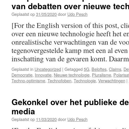
van debatten over nieuwe tec
Geplaatst op
31/05/2020
door
Udo Pesch
[For the English version of this post, cl
over een nieuwe technologie heeft het 
onrealistische verwachtingen van de voor
tegenovergestelde kamp met een al even 
inschatting van de gevaren komt. Daa
Geplaatst in
Uncategorized
|
Getagged
5G
,
Beloftes
,
Claims
,
De
Democratie
,
Innovatie
,
Nieuwe technologie
,
Pluralisme
,
Polarisa
Techno-optimisme
,
Technofoben
,
Technologie
,
Verwachtingen
|
Gekonkel over het publieke de
media
Geplaatst op
11/03/2020
door
Udo Pesch