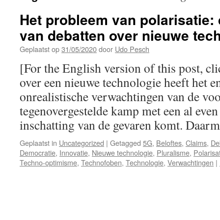
Het probleem van polarisatie: 
van debatten over nieuwe tec
Geplaatst op
31/05/2020
door
Udo Pesch
[For the English version of this post, cl
over een nieuwe technologie heeft het 
onrealistische verwachtingen van de voor
tegenovergestelde kamp met een al even 
inschatting van de gevaren komt. Daa
Geplaatst in
Uncategorized
|
Getagged
5G
,
Beloftes
,
Claims
,
De
Democratie
,
Innovatie
,
Nieuwe technologie
,
Pluralisme
,
Polarisa
Techno-optimisme
,
Technofoben
,
Technologie
,
Verwachtingen
|