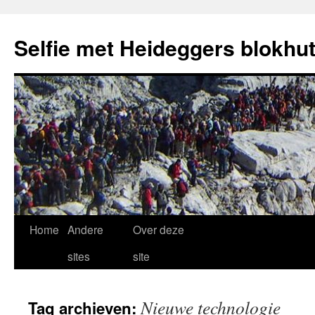
Selfie met Heideggers blokhu
Ga
Home
Andere
Over deze
naar
sites
site
de
Nieuwe technologie
Tag archieven:
inhoud