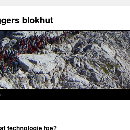
ggers blokhut
te
at technologie toe?