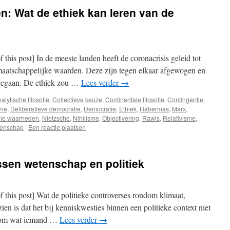
: Wat de ethiek kan leren van de
f this post] In de meeste landen heeft de coronacrisis geleid tot
 maatschappelijke waarden. Deze zijn tegen elkaar afgewogen en
ergegaan. De ethiek zou …
Lees verder
→
alytische filosofie
,
Collectieve keuze
,
Continentale filosofie
,
Contingentie
,
sme
,
Deliberatieve democratie
,
Democratie
,
Ethiek
,
Habermas
,
Marx
,
le waarheden
,
Nietzsche
,
Nihilisme
,
Objectivering
,
Rawls
,
Relativisme
,
enschap
|
Een reactie plaatsen
ussen wetenschap en politiek
of this post] Wat de politieke controverses rondom klimaat,
 zien is dat het bij kenniskwesties binnen een politieke context niet
r om wat iemand …
Lees verder
→