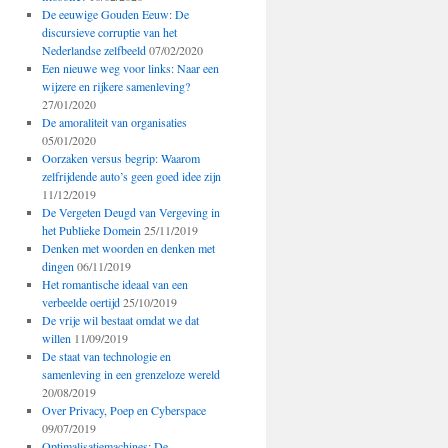
De eeuwige Gouden Eeuw: De
discursieve corruptie van het
Nederlandse zelfbeeld
07/02/2020
Een nieuwe weg voor links: Naar een
wijzere en rijkere samenleving?
27/01/2020
De amoraliteit van organisaties
05/01/2020
Oorzaken versus begrip: Waarom
zelfrijdende auto’s geen goed idee zijn
11/12/2019
De Vergeten Deugd van Vergeving in
het Publieke Domein
25/11/2019
Denken met woorden en denken met
dingen
06/11/2019
Het romantische ideaal van een
verbeelde oertijd
25/10/2019
De vrije wil bestaat omdat we dat
willen
11/09/2019
De staat van technologie en
samenleving in een grenzeloze wereld
20/08/2019
Over Privacy, Poep en Cyberspace
09/07/2019
Optimalisatiemachines: De