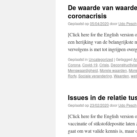
De waarde van waarden
coronacrisis
Geplaatst op
05/04/2020
door
Udo Pesch
[Click here for the English version o
een herijking van de belangrijkste
vervolgens is met tot ingrijpen ov
Geplaatst in
Uncategorized
|
Getagged
An
Corona
,
Covid-19
,
Crisis
,
Deconstructivi
Menswaardigheid
,
Morele waarden
,
More
Rorty
,
Sociale verandering
,
Waarden
,
wet
Issues in de relatie t
Geplaatst op
23/02/2020
door
Udo Pesch
[Click here for the English version 
vaccinatie of stikstofdepositie laten
gaat om wat valide kennis is, maa