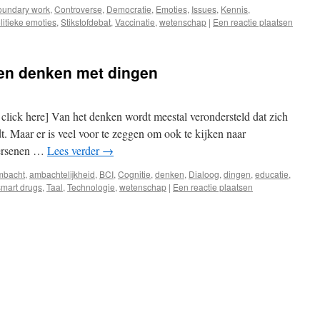
oundary work
,
Controverse
,
Democratie
,
Emoties
,
Issues
,
Kennis
,
litieke emoties
,
Stikstofdebat
,
Vaccinatie
,
wetenschap
|
Een reactie plaatsen
en denken met dingen
t click here] Van het denken wordt meestal verondersteld dat zich
dt. Maar er is veel voor te zeggen om ook te kijken naar
hersenen …
Lees verder
→
mbacht
,
ambachtelijkheid
,
BCI
,
Cognitie
,
denken
,
Dialoog
,
dingen
,
educatie
,
smart drugs
,
Taal
,
Technologie
,
wetenschap
|
Een reactie plaatsen