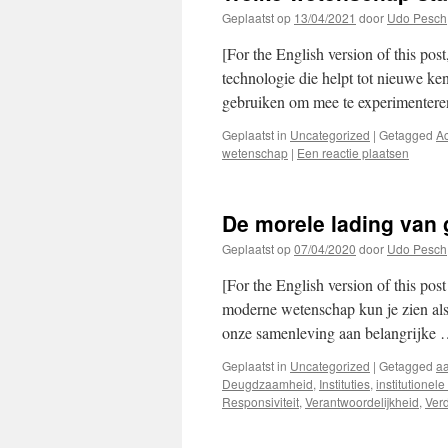
Geplaatst op
13/04/2021
door
Udo Pesch
[For the English version of this pos
technologie die helpt tot nieuwe k
gebruiken om mee te experimenter
Geplaatst in
Uncategorized
|
Getagged
Ac
wetenschap
|
Een reactie plaatsen
De morele lading van 
Geplaatst op
07/04/2020
door
Udo Pesch
[For the English version of this pos
moderne wetenschap kun je zien als i
onze samenleving aan belangrijke
Geplaatst in
Uncategorized
|
Getagged
aa
Deugdzaamheid
,
Instituties
,
institutionel
Responsiviteit
,
Verantwoordelijkheid
,
Ver