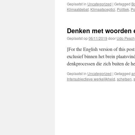
Geplaatst in
Uncategorized
|
Getagged
B
Klimaatdebat
,
Klimaatsceptici
,
Politiek
,
Po
Denken met woorden 
Geplaatst op
06/11/2019
door
Udo Pesch
[For the English version of this pos
exclusief binnen het brein plaatsvin
denkprocessen die zich buiten de 
Geplaatst in
Uncategorized
|
Getagged
a
Intersubjectieve werkelijkheid
,
schetsen
,