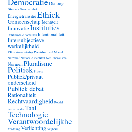
Democratie
Dialoog
Discours
Duurzaamheid
Ethiek
Energietransitie
Gemeenschap
Identiteit
Instituties
Innovatie
Intentionaliteit
institutionele domeinen
Intersubjectieve
werkelijkheid
Klimaatverandering
Kwetsbaarheid
Moraal
Narratief
Nationale identiteit
Neo-liberalisme
Pluralisme
Normen
Politiek
Protest
Publiek/privaat
onderscheid
Publiek debat
Rationaliteit
Rechtvaardigheid
Roddel
Taal
Social media
Technologie
Verantwoordelijkheid
Verlichting
Verdeling
Vrijheid