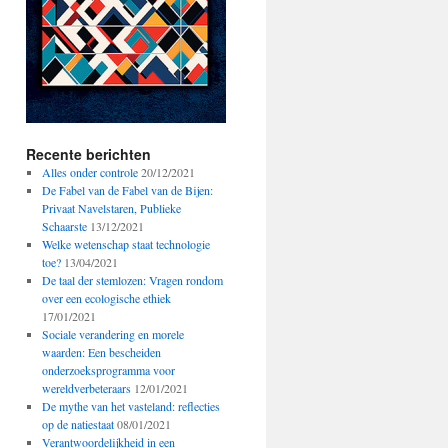
Recente berichten
Alles onder controle
20/12/2021
De Fabel van de Fabel van de Bijen:
Privaat Navelstaren, Publieke
Schaarste
13/12/2021
Welke wetenschap staat technologie
toe?
13/04/2021
De taal der stemlozen: Vragen rondom
over een ecologische ethiek
17/01/2021
Sociale verandering en morele
waarden: Een bescheiden
onderzoeksprogramma voor
wereldverbeteraars
12/01/2021
De mythe van het vasteland: reflecties
op de natiestaat
08/01/2021
Verantwoordelijkheid in een