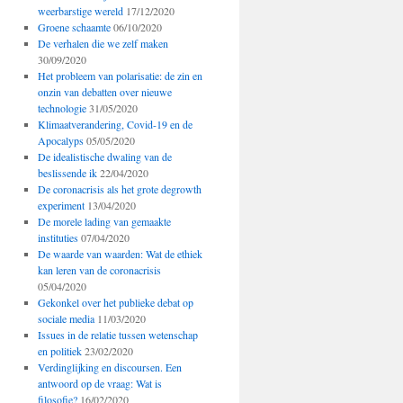
weerbarstige wereld
17/12/2020
Groene schaamte
06/10/2020
De verhalen die we zelf maken
30/09/2020
Het probleem van polarisatie: de zin en
onzin van debatten over nieuwe
technologie
31/05/2020
Klimaatverandering, Covid-19 en de
Apocalyps
05/05/2020
De idealistische dwaling van de
beslissende ik
22/04/2020
De coronacrisis als het grote degrowth
experiment
13/04/2020
De morele lading van gemaakte
instituties
07/04/2020
De waarde van waarden: Wat de ethiek
kan leren van de coronacrisis
05/04/2020
Gekonkel over het publieke debat op
sociale media
11/03/2020
Issues in de relatie tussen wetenschap
en politiek
23/02/2020
Verdinglijking en discoursen. Een
antwoord op de vraag: Wat is
filosofie?
16/02/2020