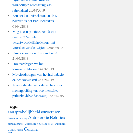
wonderlijke omdraaiing van
rationaliteit
20/04/2019
Een held als Hirschman en de S-
bochten in het transitiedenken
08/04/2019
Mag je een politicus een fascist
noemen? Verhalen,
verantwoordelijkheden en ‘het
voordeel van de twijfel’
28/03/2019
Kunnen we moreel veranderen?
21/03/2019
Hoe verdragen we het
klimaatprobleem?
14/03/2019
Morele zintuigen van het individuele
en het sociale zelf
24/02/2019
Misverstanden over de vrijheid van
meningsuiting (en hoe werkt het
publieke debat dan wél?)
16/02/2019
Tags
aansprakelijkheidsstructuren
Autonomie
Beloftes
Automatisering
bureaucratie
Causaliteit
Collectieve wijsheid
Corona
Controverse