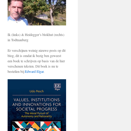
Ik (links) & Heidegger’s blokhut (rechts)
in Todtnauberg
Er verschijnen weinig nieuwe posts op dit
blog, dit is omdat ik bezig ben geweest
een boek te schrijven op basis van de hier
verschenen teksten. Dit boek is nu te
bestellen bij
Edward Elgar
.