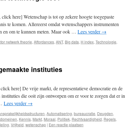
t, click here] Wetenschap is tot op zekere hoogte toegepaste
ennis te komen. Allereerst omdat wetenschappers instrumenten
en en om te kunnen meten. Maar ook …
Lees verder
→
tor netwerk theorie
,
Affordances
,
ANT
,
Big data
,
H index
,
Technologie
,
gemaakte instituties
t click here] De vrije markt, de representatieve democratie en de
nstituties die ooit zijn ontworpen om er voor te zorgen dat er in
 …
Lees verder
→
nsprakelijkheidsstructuren
,
Automatisering
,
bureaucratie
,
Deugden
,
e domeinen
,
Kennis
,
Markt
,
Moraal
,
Politiek
,
Rechtvaardigheid
,
Regels
,
deling
,
Vrijheid
,
wetenschap
|
Een reactie plaatsen