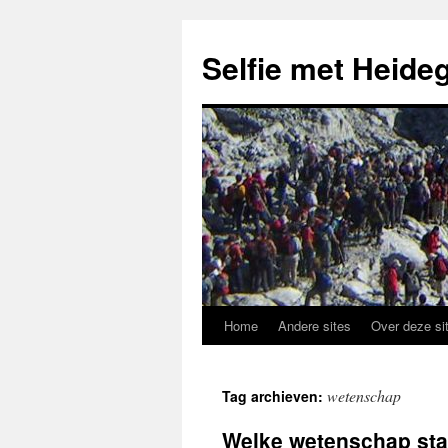
Selfie met Heide
Home
Andere sites
Over deze si
Ga
naar
wetenschap
Tag archieven:
de
Welke wetenschap sta
inhoud