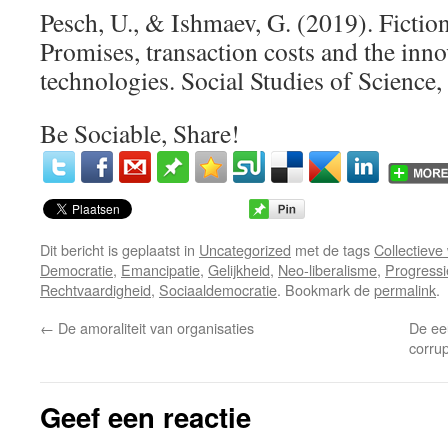
Pesch, U., & Ishmaev, G. (2019). Fiction
Promises, transaction costs and the inn
technologies. Social Studies of Science,
Be Sociable, Share!
Dit bericht is geplaatst in
Uncategorized
met de tags
Collectieve 
Democratie
,
Emancipatie
,
Gelijkheid
,
Neo-liberalisme
,
Progressie
Rechtvaardigheid
,
Sociaaldemocratie
. Bookmark de
permalink
.
←
De amoraliteit van organisaties
De ee
corru
Geef een reactie