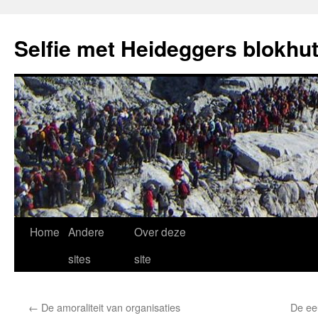
Selfie met Heideggers blokhu
Ga
Home
Andere
Over deze
naar
sites
site
de
←
De amoraliteit van organisaties
De ee
inhoud